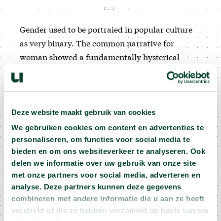
Gender used to be portraied in popular culture
as very binary. The common narrative for
woman showed a fundamentally hysterical
female character being frightened or terrorized,
and needing to be saved. Men on the other hand
were portrayed as the real heroes, swinging their
lightsaber. It’s crazy how the presence of a sharp
Deze website maakt gebruik van cookies
pointy object gives men power over a story. Dan
We gebruiken cookies om content en advertenties te
Hassler-Forest (Utrecht University) tells that
personaliseren, om functies voor social media te
bieden en om ons websiteverkeer te analyseren. Ook
nowadays there are more movies with female
delen we informatie over uw gebruik van onze site
characters in the lead. Representation matters! If
met onze partners voor social media, adverteren en
you have female heroes (not being princesses),
analyse. Deze partners kunnen deze gegevens
little girls will look up to that.
combineren met andere informatie die u aan ze heeft
verstrekt of die ze hebben verzameld op basis van uw