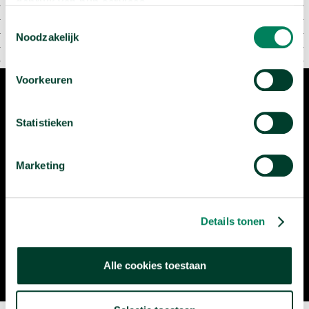
gebruik van hun services.
Toestemmingsselectie
Noodzakelijk
Voorkeuren
Statistieken
Dr. Dan Hassler-Forest
Marketing
Dan Hassler-Forest is als docent Populaire Cultuur verbonden
aan de Universiteit van Amsterdam. Collega's en studenten
Details tonen
roemen hem om zijn uitgebreide filmkennis en inspirerende
colleges. '‘Als je Dan aanzet stopt hij niet meer. Hij zweept de
studenten op en gaat heel snel."
Alle cookies toestaan