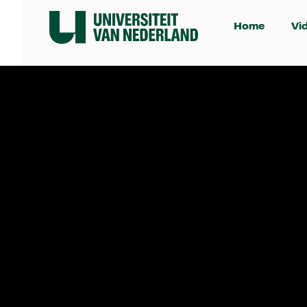
Home
Vi
Je kunt ons vinden op:
Persmap
Privacyverklaring
Ondertiteling
Vacatures
Heb je vragen?
info@universiteitvannederland.nl