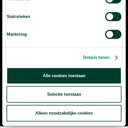
Je kunt ons vinden op:
Statistieken
Marketing
Persmap
Privacyverklaring
Ondertiteling
Vacatures
Details tonen
Alle cookies toestaan
Heb je vragen?
info@universiteitvannederland.nl
Selectie toestaan
Alleen noodzakelijke cookies