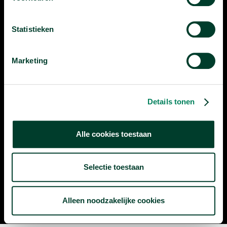
Je kunt ons vinden op:
Statistieken
Marketing
Persmap
Privacyverklaring
Ondertiteling
Vacatures
Details tonen
Alle cookies toestaan
Heb je vragen?
info@universiteitvannederland.nl
Selectie toestaan
Alleen noodzakelijke cookies