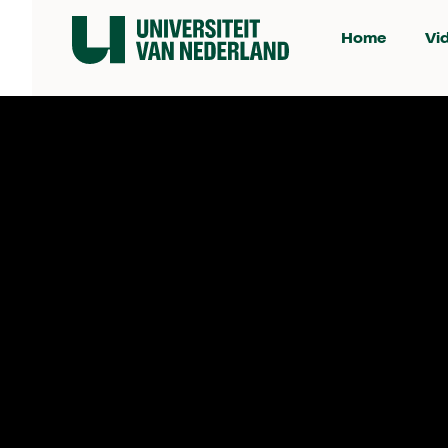
Home
Vi
Je kunt ons vinden op:
Persmap
Privacyverklaring
Ondertiteling
Vacatures
Heb je vragen?
info@universiteitvannederland.nl