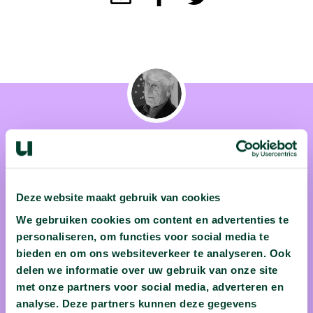
prof. dr. Jan van Hooff
Deze website maakt gebruik van cookies
Professor Jan van Hooff (1936) is als emeritus hoogleraar
We gebruiken cookies om content en advertenties te
Ethologie verbonden aan de Universiteit van Utrecht. Hij
personaliseren, om functies voor social media te
groeide op in dierentuin Burgers' Zoo en raakte daar
bieden en om ons websiteverkeer te analyseren. Ook
delen we informatie over uw gebruik van onze site
gefascineerd door het gedrag van dieren. Recent onderzoek
met onze partners voor social media, adverteren en
van Van Hooff richtte zich o.a. op het sociale gedrag van
analyse. Deze partners kunnen deze gegevens
primaten, zoals orang-oetans in de oerwouden van Sumatra