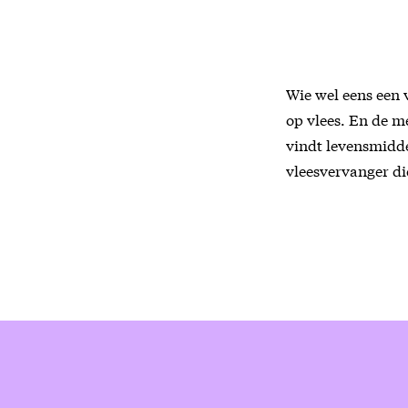
Wie wel eens een v
op vlees. En de me
vindt levensmidd
vleesvervanger die