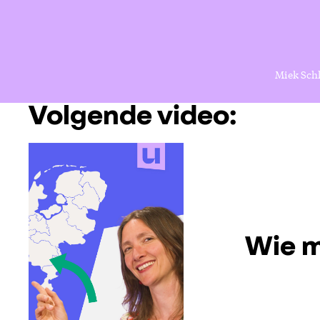
Miek Sch
Volgende video:
Wie m