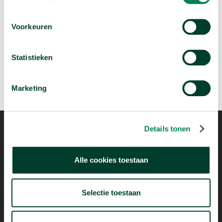
Wie migreren naar Nederland?
Voorkeuren
arrow_forward
Bekijk deze video
Statistieken
Marketing
Details tonen
Alle cookies toestaan
Mogelijk dankzij
Selectie toestaan