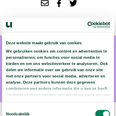
Deze website maakt gebruik van cookies
We gebruiken cookies om content en advertenties te
personaliseren, om functies voor social media te
bieden en om ons websiteverkeer te analyseren. Ook
delen we informatie over uw gebruik van onze site
Quita Muis
met onze partners voor social media, adverteren en
analyse. Deze partners kunnen deze gegevens
Quita Muis is socioloog
combineren met andere informatie die u aan ze heeft
verstrekt of die ze hebben verzameld op basis van uw
gebruik van hun services.
Toestemmingsselectie
Volgende video:
Noodzakelijk