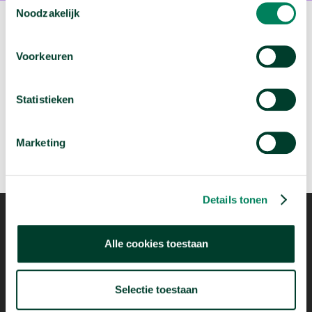
Noodzakelijk
Volgende video:
Voorkeuren
Wie migreren naar Nederland?
arrow_forward
Bekijk deze video
Statistieken
Marketing
Details tonen
Alle cookies toestaan
Mogelijk dankzij
Selectie toestaan