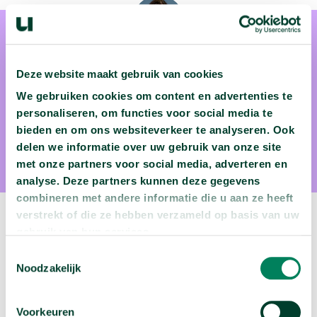
Deze website maakt gebruik van cookies
We gebruiken cookies om content en advertenties te
Dr. Cynthia Liem
personaliseren, om functies voor social media te
bieden en om ons websiteverkeer te analyseren. Ook
Dr. Cynthia Liem is informaticus aan de TU Delft
delen we informatie over uw gebruik van onze site
met onze partners voor social media, adverteren en
analyse. Deze partners kunnen deze gegevens
combineren met andere informatie die u aan ze heeft
verstrekt of die ze hebben verzameld op basis van uw
Volgende video:
gebruik van hun services.
Toestemmingsselectie
Wie migreren naar Nederland?
Noodzakelijk
arrow_forward
Bekijk deze video
Voorkeuren