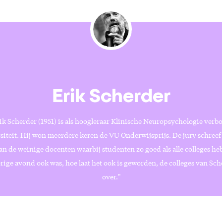
Erik Scherder
ik Scherder (1951) is als hoogleraar Klinische Neuropsychologie ver
siteit. Hij won meerdere keren de VU Onderwijsprijs. De jury schree
van de weinige docenten waarbij studenten zo goed als alle colleges h
rige avond ook was, hoe laat het ook is geworden, de colleges van Scher
over."