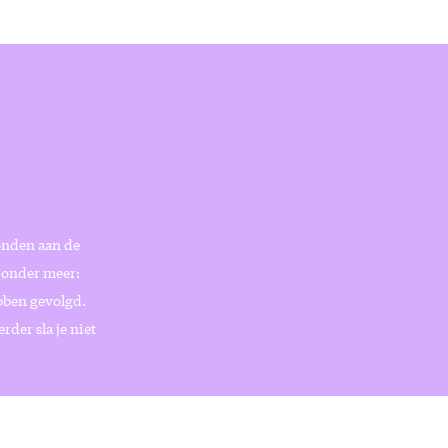
bonden aan de
f onder meer:
ebben gevolgd.
der sla je niet