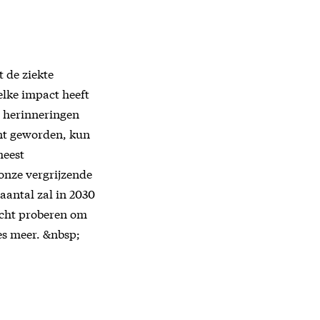
t de ziekte
elke impact heeft
m herinneringen
ent geworden, kun
meest
onze vergrijzende
aantal zal in 2030
acht proberen om
ees meer. &nbsp;