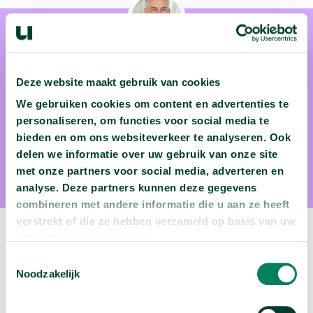
Deze website maakt gebruik van cookies
We gebruiken cookies om content en advertenties te
Prof. dr. Bert van der Horst
personaliseren, om functies voor social media te
bieden en om ons websiteverkeer te analyseren. Ook
Prof. dr. Bert van der Horst is als chronobioloog verbonden
delen we informatie over uw gebruik van onze site
aan Erasmus MC.
met onze partners voor social media, adverteren en
analyse. Deze partners kunnen deze gegevens
combineren met andere informatie die u aan ze heeft
verstrekt of die ze hebben verzameld op basis van uw
gebruik van hun services.
Volgende video:
Toestemmingsselectie
Noodzakelijk
Wie migreren naar Nederland?
arrow_forward
Bekijk deze video