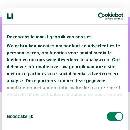
Deze website maakt gebruik van cookies
We gebruiken cookies om content en advertenties te
personaliseren, om functies voor social media te
Leon Claessens
bieden en om ons websiteverkeer te analyseren. Ook
delen we informatie over uw gebruik van onze site
Leon Claessens is paleontoloog aan Maastricht University
met onze partners voor social media, adverteren en
analyse. Deze partners kunnen deze gegevens
combineren met andere informatie die u aan ze heeft
verstrekt of die ze hebben verzameld op basis van uw
gebruik van hun services.
Volgende video:
Toestemmingsselectie
Noodzakelijk
Wie migreren naar Nederland?
arrow_forward
Bekijk deze video