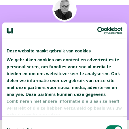
Prof. dr. André Gerrits
Deze website maakt gebruik van cookies
Prof. dr. André Gerrits is hoogleraar Russische Geschiedenis
We gebruiken cookies om content en advertenties te
en Politiek aan de Universiteit Leiden. Na zijn studie zocht
personaliseren, om functies voor social media te
bieden en om ons websiteverkeer te analyseren. Ook
hij een alternatieve vakantiebestemming. Het werd de USSR.
delen we informatie over uw gebruik van onze site
Dit bezoek was het begin van een lange academische carrière
met onze partners voor social media, adverteren en
waarin Gerrits de geschiedenis van Rusland en haar politiek
analyse. Deze partners kunnen deze gegevens
bestudeerde.
combineren met andere informatie die u aan ze heeft
verstrekt of die ze hebben verzameld op basis van uw
gebruik van hun services.
Toestemmingsselectie