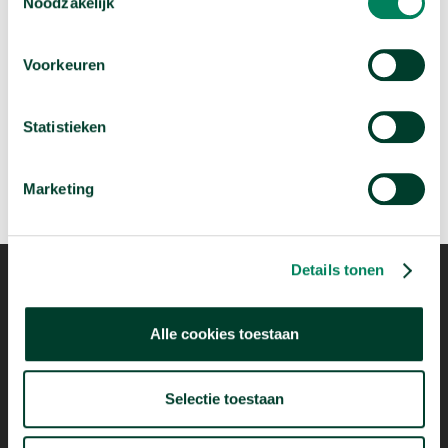
Noodzakelijk
Volgende video:
Wie migreren naar Nederland?
Voorkeuren
arrow_forward
Bekijk deze video
Statistieken
Marketing
Details tonen
Alle cookies toestaan
Mogelijk dankzij
Selectie toestaan