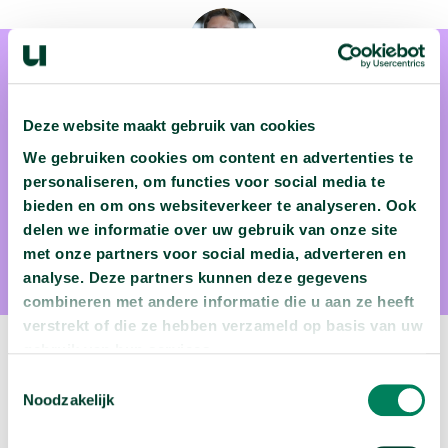
Deze website maakt gebruik van cookies
We gebruiken cookies om content en advertenties te
Prof. dr. Wim van Westrenen
personaliseren, om functies voor social media te
bieden en om ons websiteverkeer te analyseren. Ook
Prof. dr. Wim van Westrenen is planetoloog aan de Vrije
delen we informatie over uw gebruik van onze site
Universiteit Amsterdam.
met onze partners voor social media, adverteren en
analyse. Deze partners kunnen deze gegevens
combineren met andere informatie die u aan ze heeft
verstrekt of die ze hebben verzameld op basis van uw
gebruik van hun services.
Volgende video:
Toestemmingsselectie
Noodzakelijk
Wie migreren naar Nederland?
arrow_forward
Bekijk deze video