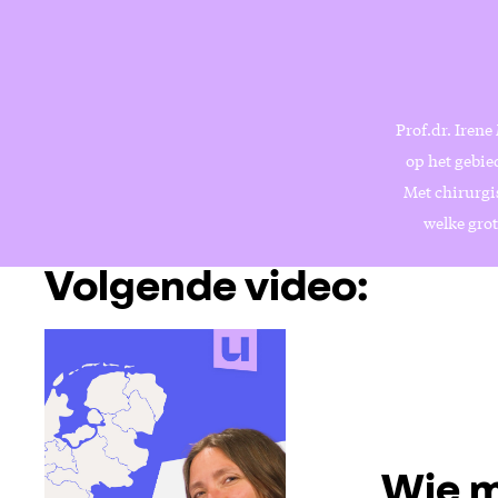
Prof.dr. Irene
op het gebied
Met chirurgis
welke grot
Volgende video:
Wie m