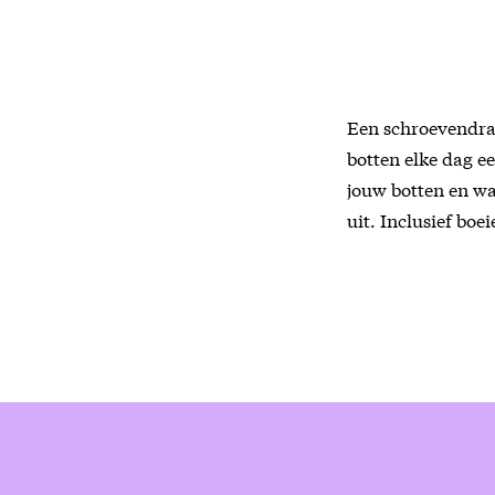
Een schroevendraa
botten elke dag e
jouw botten en wa
uit. Inclusief boe