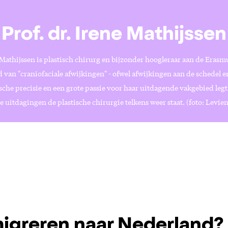
Prof. dr. Irene Mathijssen
 Mathijssen is plastisch chirurg en bijzonder hoogleraar aan de Erasm
 van "craniofaciale afwijkingen" - ofwel afwijkingen aan de schedel e
che precisie en een grote passie voor haar uitdagende vakgebied legt 
e uitdagingen de plastische chirurgie telkens weer staat. (foto: Levie
igreren naar Nederland?