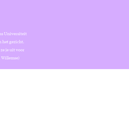
us Universiteit
n het gezicht.
ze je uit voor
n Willemse)