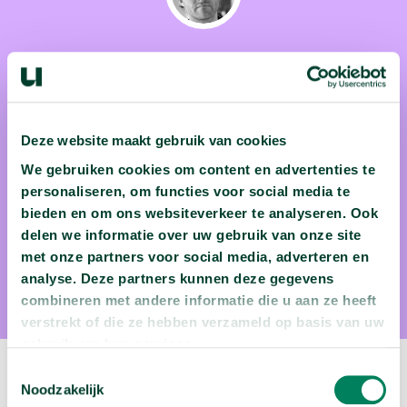
prof. dr. Geert Buelens
Deze website maakt gebruik van cookies
Professor Dr. Geert Buelens (1971) is verbonden aan de
We gebruiken cookies om content en advertenties te
Universiteit van Utrecht. Naast een geniaal hoogleraar is hij
personaliseren, om functies voor social media te
ook een begaafd schrijver. Zijn werk is onder andere
bieden en om ons websiteverkeer te analyseren. Ook
bekroond met de Lucy B. en C.W. Van der Hoogtprijs. Zijn
delen we informatie over uw gebruik van onze site
studenten noemen hem simpelweg een BAAS, een titel die
met onze partners voor social media, adverteren en
wij alleen maar kunnen beamen.
analyse. Deze partners kunnen deze gegevens
combineren met andere informatie die u aan ze heeft
verstrekt of die ze hebben verzameld op basis van uw
gebruik van hun services.
Toestemmingsselectie
Volgende video:
Noodzakelijk