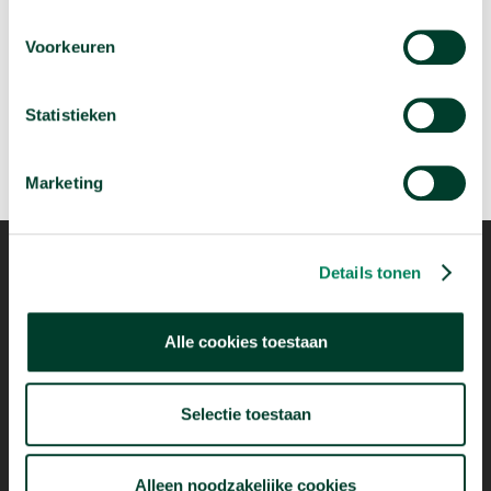
Wie migreren naar Nederland?
Voorkeuren
arrow_forward
Bekijk deze video
Statistieken
Marketing
Details tonen
Mogelijk dankzij
Alle cookies toestaan
Selectie toestaan
Alleen noodzakelijke cookies