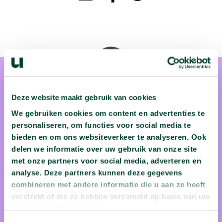
Deze website maakt gebruik van cookies
We gebruiken cookies om content en advertenties te
personaliseren, om functies voor social media te
Tom van Nunen
bieden en om ons websiteverkeer te analyseren. Ook
Tom van Nunen is elektrotechnicus. Hij onderzoekt hoe je
delen we informatie over uw gebruik van onze site
met onze partners voor social media, adverteren en
stroom kan inzetten voor medische toepassingen, zoals het
analyse. Deze partners kunnen deze gegevens
verhelpen van blindheid. Zijn onderzoek richt zich met
combineren met andere informatie die u aan ze heeft
name op draadloze energie.
verstrekt of die ze hebben verzameld op basis van uw
gebruik van hun services.