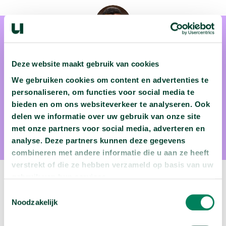
Deze website maakt gebruik van cookies
We gebruiken cookies om content en advertenties te
Prof. dr. Sandjai Bhulai
personaliseren, om functies voor social media te
bieden en om ons websiteverkeer te analyseren. Ook
Sandjai Bhulai is wiskundige aan de Vrije Universiteit
delen we informatie over uw gebruik van onze site
Amsterdam
met onze partners voor social media, adverteren en
analyse. Deze partners kunnen deze gegevens
combineren met andere informatie die u aan ze heeft
verstrekt of die ze hebben verzameld op basis van uw
gebruik van hun services.
Volgende video:
Toestemmingsselectie
Noodzakelijk
Wie migreren naar Nederland?
arrow_forward
Bekijk deze video