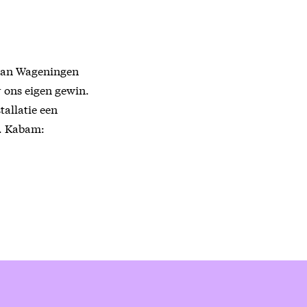
t van Wageningen
r ons eigen gewin.
tallatie een
n. Kabam: