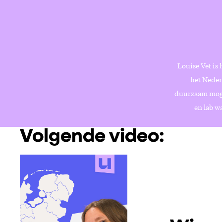
Louise Vet is
het Neder
duurzaam mogel
en lab wa
Volgende video: