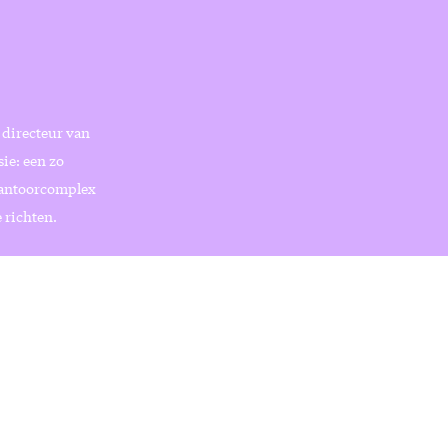
 directeur van
ie: een zo
 kantoorcomplex
e richten.