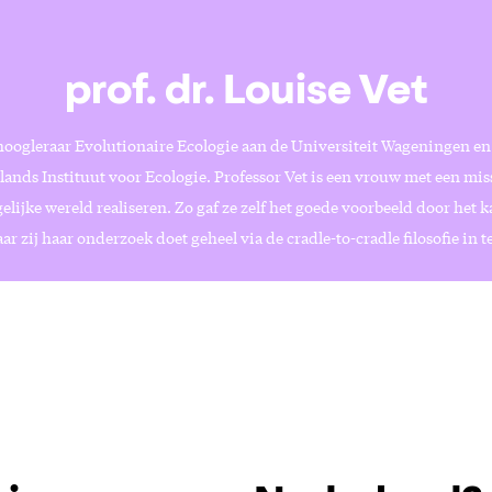
prof. dr. Louise Vet
 hoogleraar Evolutionaire Ecologie aan de Universiteit Wageningen en
lands Instituut voor Ecologie. Professor Vet is een vrouw met een miss
ijke wereld realiseren. Zo gaf ze zelf het goede voorbeeld door het
ar zij haar onderzoek doet geheel via de cradle-to-cradle filosofie in t