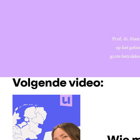
Prof. dr. Maa
op het gebi
grote betrokke
Volgende video: