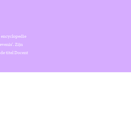
e encyclopedie
venis'. Zijn
de titel Docent