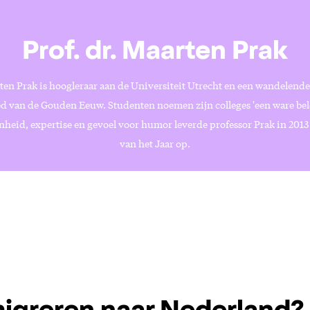
Prof. dr. Maarten Prak
rten Prak is hoogleraar aan de Universiteit Utrecht en een wandelend
ed van de Gouden Eeuw. Studenten noemen zijn colleges 'een ware bele
nheid, expertise en gevoel voor humor leverde professor Prak in 2013 
van het Jaar op.