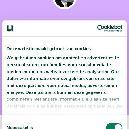
Prof. dr. Peter Beek
Prof. dr. Peter Beek is hoogleraar Coördinatiedynamica aan
Deze website maakt gebruik van cookies
de Faculteit der Gedrags- en Bewegingswetenschappen aan
We gebruiken cookies om content en advertenties te
de Vrije Universiteit te Amsterdam. Hij promoveerde ooit op
personaliseren, om functies voor social media te
hoe je leert jongleren en verdiepte zich sindsdien
bieden en om ons websiteverkeer te analyseren. Ook
in "motorisch leren", ofwel de kunst van het zo goed mogelijk
delen we informatie over uw gebruik van onze site
met onze partners voor social media, adverteren en
uitvoeren van bewegingen, zoals bij sport, maar
analyse. Deze partners kunnen deze gegevens
ook bijvoorbeeld bij revalidatie.
combineren met andere informatie die u aan ze heeft
verstrekt of die ze hebben verzameld op basis van uw
gebruik van hun services.
Toestemmingsselectie
Noodzakelijk
Volgende video: