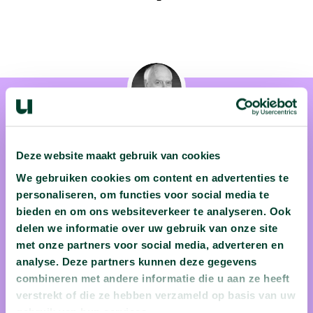
Deze website maakt gebruik van cookies
Prof. dr. ir. Andre de Boer
We gebruiken cookies om content en advertenties te
personaliseren, om functies voor social media te
Door middel van dramatische anekdotes over ontspoorde
bieden en om ons websiteverkeer te analyseren. Ook
treinen en geknakte windmolens brengt prof. dr. ir. André de
delen we informatie over uw gebruik van onze site
met onze partners voor social media, adverteren en
Boer (Universiteit Twente) zijn studenten graag bij dat een
analyse. Deze partners kunnen deze gegevens
goede constructie van levensbelang is! Gelukkig kun je bij
combineren met andere informatie die u aan ze heeft
André de Boer nu ook online terecht voor een stoomcursus
verstrekt of die ze hebben verzameld op basis van uw
werktuigbouwkunde!
gebruik van hun services.