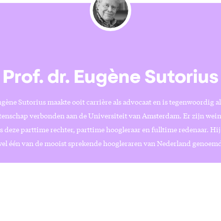
Prof. dr. Eugène Sutorius
gène Sutorius maakte ooit carrière als advocaat en is tegenwoordig a
tenschap verbonden aan de Universiteit van Amsterdam. Er zijn wei
s deze parttime rechter, parttime hoogleraar en fulltime redenaar. Hi
el één van de mooist sprekende hoogleraren van Nederland genoemd