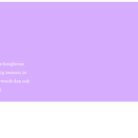
ls hoogleraar
nig mensen zo
j wordt dan ook
.