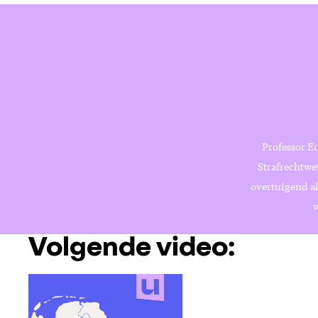
Professor Eu
Strafrechtwe
overtuigend al
w
Volgende video: