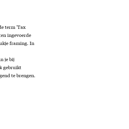
de term 'Tax
ten ingevoerde
ukje framing. In
 je bij
k gebruikt
gend te brengen.