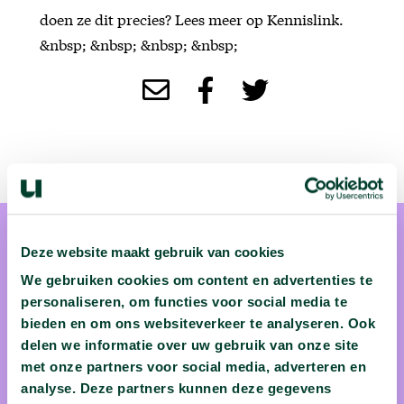
doen ze dit precies? Lees meer op Kennislink.
&nbsp; &nbsp; &nbsp; &nbsp;
Deze website maakt gebruik van cookies
We gebruiken cookies om content en advertenties te
personaliseren, om functies voor social media te
bieden en om ons websiteverkeer te analyseren. Ook
Prof. dr. Noelle Aarts
delen we informatie over uw gebruik van onze site
met onze partners voor social media, adverteren en
"We moeten praten". Hoewel het klinkt als het begin van een
analyse. Deze partners kunnen deze gegevens
slechtnieuwsgesprek, is dat de boodschap van Noelle Aarts -