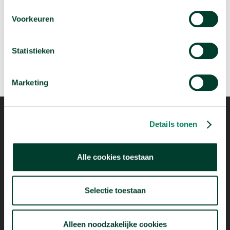
Je brein maakt keuzes op een andere manier dan
je denkt
Voorkeuren
arrow_forward
Bekijk deze video
Statistieken
Marketing
Details tonen
Mogelijk dankzij
Alle cookies toestaan
Selectie toestaan
Alleen noodzakelijke cookies