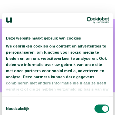
Deze website maakt gebruik van cookies
We gebruiken cookies om content en advertenties te
personaliseren, om functies voor social media te
Dr. Bas Heijmans
bieden en om ons websiteverkeer te analyseren. Ook
delen we informatie over uw gebruik van onze site
Dr. Bas Heijmans is epigeneticus aan LUMC & Universiteit
met onze partners voor social media, adverteren en
Leiden.
analyse. Deze partners kunnen deze gegevens
combineren met andere informatie die u aan ze heeft
verstrekt of die ze hebben verzameld op basis van uw
gebruik van hun services.
Toestemmingsselectie
Volgende video:
Noodzakelijk