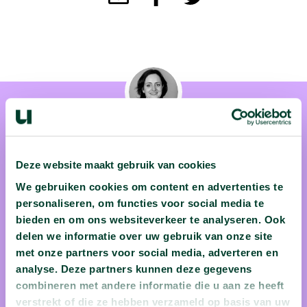
Deze website maakt gebruik van cookies
Dr. Arwen Deuss
We gebruiken cookies om content en advertenties te
personaliseren, om functies voor social media te
Aardwetenschapper dr. Arwen Deuss (Universiteit Utrecht)
bieden en om ons websiteverkeer te analyseren. Ook
was de eerste ter wereld die het bewijs leverde dat de aarde
delen we informatie over uw gebruik van onze site
van binnen niet alleen uit een vloeibare massa bestaat, maar
met onze partners voor social media, adverteren en
ook een harde kern heeft, zo groot als de maan! Ook vertelt ze
analyse. Deze partners kunnen deze gegevens
hoe diezelfde aarde beeft, deint, lava spuwt en..... waarom de
combineren met andere informatie die u aan ze heeft
verstrekt of die ze hebben verzameld op basis van uw
Noordpool in de toekomst de Zuidpool wordt. Na deze