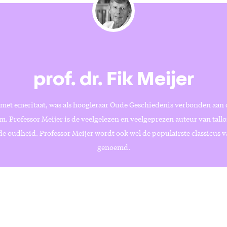
prof. dr. Fik Meijer
 met emeritaat, was als hoogleraar Oude Geschiedenis verbonden aan 
 Professor Meijer is de veelgelezen en veelgeprezen auteur van tallo
de oudheid. Professor Meijer wordt ook wel de populairste classicus 
genoemd.