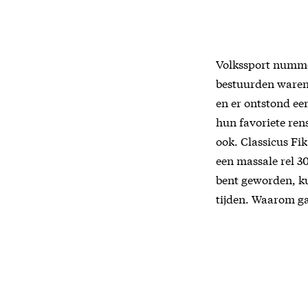
Volkssport numme
bestuurden waren 
en er ontstond ee
hun favoriete rens
ook. Classicus Fik
een massale rel 3
bent geworden, ku
tijden. Waarom ga