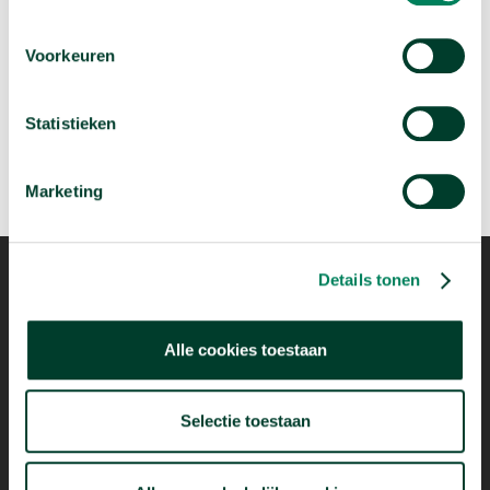
Wie migreren naar Nederland?
Voorkeuren
arrow_forward
Bekijk deze video
Statistieken
Marketing
Details tonen
Mogelijk dankzij
Alle cookies toestaan
Selectie toestaan