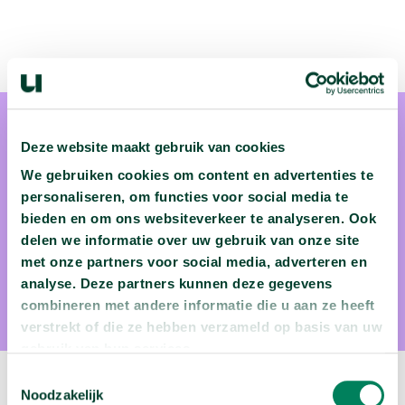
Deze website maakt gebruik van cookies
We gebruiken cookies om content en advertenties te
personaliseren, om functies voor social media te
bieden en om ons websiteverkeer te analyseren. Ook
Ward Rauws
delen we informatie over uw gebruik van onze site
Dr. Ward Rauws is als planoloog verbonden aan
met onze partners voor social media, adverteren en
analyse. Deze partners kunnen deze gegevens
Rijksuniversiteit Groningen.
combineren met andere informatie die u aan ze heeft
verstrekt of die ze hebben verzameld op basis van uw
gebruik van hun services.
Toestemmingsselectie
Volgende video:
Noodzakelijk