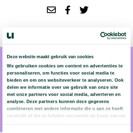
Deze website maakt gebruik van cookies
We gebruiken cookies om content en advertenties te
personaliseren, om functies voor social media te
bieden en om ons websiteverkeer te analyseren. Ook
delen we informatie over uw gebruik van onze site
Dr. Alithe van den Akker
met onze partners voor social media, adverteren en
analyse. Deze partners kunnen deze gegevens
Alithe van den Akker is pedagoog aan de Universiteit van
combineren met andere informatie die u aan ze heeft
Amsterdam
verstrekt of die ze hebben verzameld op basis van uw
gebruik van hun services.
Toestemmingsselectie