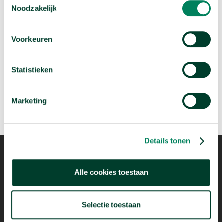
Noodzakelijk
Volgende video:
Voorkeuren
Wie migreren naar Nederland?
arrow_forward
Bekijk deze video
Statistieken
Marketing
Details tonen
Alle cookies toestaan
Mogelijk dankzij
Selectie toestaan