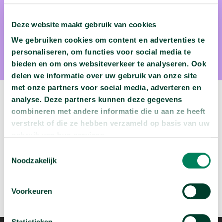
Prof. dr. Jaap van den Herik
Deze website maakt gebruik van cookies
Prof. dr. Jaap van den Herik is hoogleraar Recht en
We gebruiken cookies om content en advertenties te
Informatica aan de Universiteit Leiden
personaliseren, om functies voor social media te
bieden en om ons websiteverkeer te analyseren. Ook
delen we informatie over uw gebruik van onze site
met onze partners voor social media, adverteren en
analyse. Deze partners kunnen deze gegevens
Volgende video:
combineren met andere informatie die u aan ze heeft
verstrekt of die ze hebben verzameld op basis van uw
Je brein maakt keuzes op een andere manier dan
gebruik van hun services.
je denkt
Toestemmingsselectie
arrow_forward
Bekijk deze video
Noodzakelijk
Voorkeuren
Statistieken