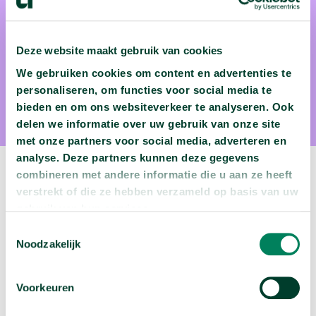
Deze website maakt gebruik van cookies
Maria Hopman
We gebruiken cookies om content en advertenties te
personaliseren, om functies voor social media te
Prof. dr. Maria Hopman is verbonden aan Radboudumc.
bieden en om ons websiteverkeer te analyseren. Ook
delen we informatie over uw gebruik van onze site
met onze partners voor social media, adverteren en
analyse. Deze partners kunnen deze gegevens
combineren met andere informatie die u aan ze heeft
Volgende video:
verstrekt of die ze hebben verzameld op basis van uw
gebruik van hun services.
Je brein maakt keuzes op een andere manier dan
je denkt
Toestemmingsselectie
Noodzakelijk
arrow_forward
Bekijk deze video
Voorkeuren