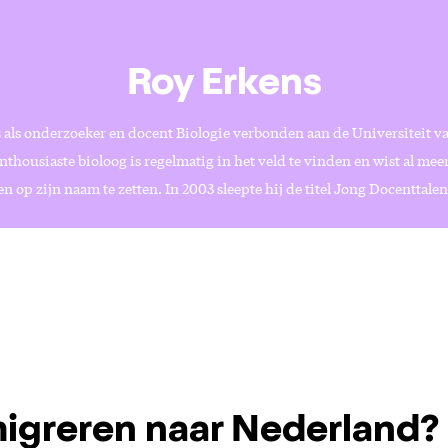
Roy Erkens
 als onderzoeker en docent Biologie verbonden aan de Universiteit v
nthousiaste bioloog is regelmatig in het veld te vinden en wist al me
n op zijn naam te zetten. In 2003 sleepte hij de titel Jong Docenttalen
igreren naar Nederland?