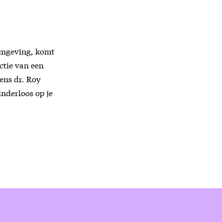
 omgeving, komt
ctie van een
gens dr. Roy
inderloos op je