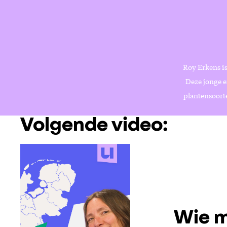
Roy Erkens is
Deze jonge e
plantensoorte
Volgende video:
Wie m