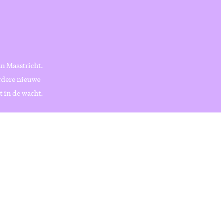
an Maastricht.
erdere nieuwe
t in de wacht.