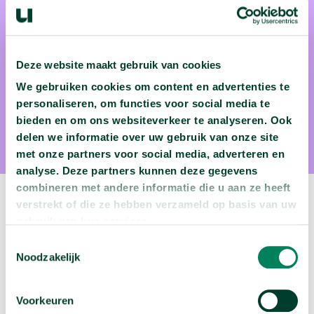
Deze website maakt gebruik van cookies
Prof. dr. Merel Kindt
We gebruiken cookies om content en advertenties te
Prof. dr. Merel Kindt is psycholoog en neurowetenschapper
personaliseren, om functies voor social media te
bieden en om ons websiteverkeer te analyseren. Ook
aan de Universiteit van Amsterdam
delen we informatie over uw gebruik van onze site
met onze partners voor social media, adverteren en
analyse. Deze partners kunnen deze gegevens
combineren met andere informatie die u aan ze heeft
Volgende video:
verstrekt of die ze hebben verzameld op basis van uw
gebruik van hun services.
Wie migreren naar Nederland?
Toestemmingsselectie
Noodzakelijk
arrow_forward
Bekijk deze video
Voorkeuren