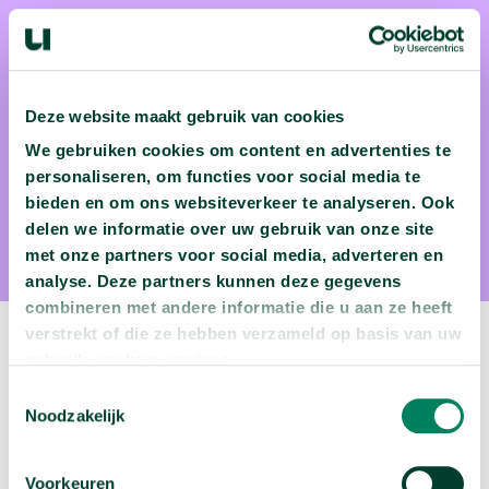
Thijs Launspach MSc.
Deze website maakt gebruik van cookies
Dr. Thijs Launspach is als psycholoog verbonden aan de
We gebruiken cookies om content en advertenties te
Universiteit van Amsterdam, waar hij Millennials onder de
personaliseren, om functies voor social media te
loep legt, oftewel de oudere jongeren van nu, met al hun
bieden en om ons websiteverkeer te analyseren. Ook
kansen en valkuilen.</strong>
delen we informatie over uw gebruik van onze site
met onze partners voor social media, adverteren en
analyse. Deze partners kunnen deze gegevens
combineren met andere informatie die u aan ze heeft
verstrekt of die ze hebben verzameld op basis van uw
Volgende video:
gebruik van hun services.
Toestemmingsselectie
Je brein maakt keuzes op een andere manier dan
Noodzakelijk
je denkt
arrow_forward
Bekijk deze video
Voorkeuren