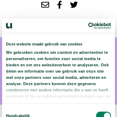
Deze website maakt gebruik van cookies
We gebruiken cookies om content en advertenties te
personaliseren, om functies voor social media te
bieden en om ons websiteverkeer te analyseren. Ook
delen we informatie over uw gebruik van onze site
Bart Erich
met onze partners voor social media, adverteren en
analyse. Deze partners kunnen deze gegevens
Bart Erich is energie-expert
combineren met andere informatie die u aan ze heeft
verstrekt of die ze hebben verzameld op basis van uw
gebruik van hun services.
Toestemmingsselectie
Noodzakelijk