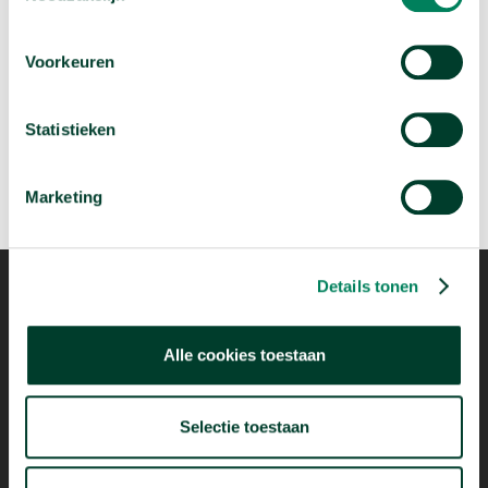
Volgende video:
Wie migreren naar Nederland?
Voorkeuren
arrow_forward
Bekijk deze video
Statistieken
Marketing
Details tonen
Alle cookies toestaan
Mogelijk dankzij
Selectie toestaan