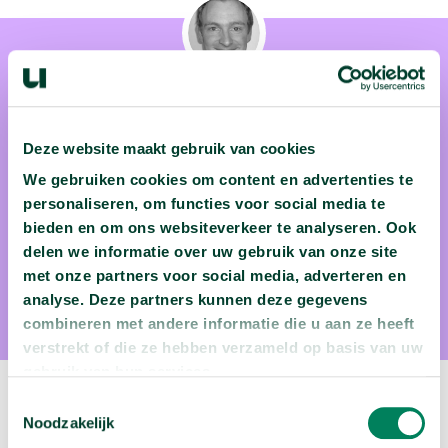
Deze website maakt gebruik van cookies
dr. Tom Louwerse
We gebruiken cookies om content en advertenties te
Eén peiling is geen peiling, dat wil politicoloog Tom
personaliseren, om functies voor social media te
bieden en om ons websiteverkeer te analyseren. Ook
Louwerse (Universiteit Leiden) duidelijk maken aan heel
delen we informatie over uw gebruik van onze site
Nederland. En hij vertelt je ook meteen hoe je fatsoenlijk
met onze partners voor social media, adverteren en
peilingen houdt en wat ze nu wel en niet zeggen.
analyse. Deze partners kunnen deze gegevens
combineren met andere informatie die u aan ze heeft
verstrekt of die ze hebben verzameld op basis van uw
gebruik van hun services.
Toestemmingsselectie
Volgende video:
Noodzakelijk