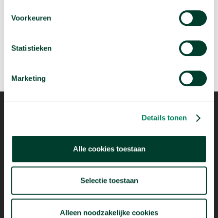
Je brein maakt keuzes op een andere manier dan
je denkt
Voorkeuren
arrow_forward
Bekijk deze video
Statistieken
Marketing
Details tonen
Mogelijk dankzij
Alle cookies toestaan
Selectie toestaan
Alleen noodzakelijke cookies