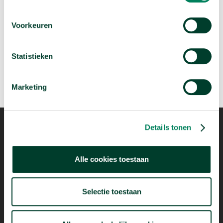
Wie migreren naar Nederland?
Voorkeuren
arrow_forward
Bekijk deze video
Statistieken
Marketing
Details tonen
Mogelijk dankzij
Alle cookies toestaan
Selectie toestaan