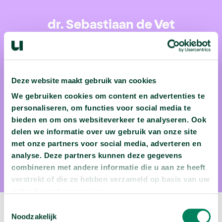
dr. Sebastiaan de Vet
Dr. Sebastiaan de Vet is planetair geomorfoloog aan de
Universiteit van Amsterdam, wat betekent dat hij met
onstuitbare energie vertelt over hoe landschappen op onder
Deze website maakt gebruik van cookies
meer de planeten Aarde en Mars gevormd worden. De Vets
We gebruiken cookies om content en advertenties te
wetenschap stelt hem verder in staat om antwoord te geven
personaliseren, om functies voor social media te
op de vraag of de aarde in gewicht toeneemt of afneemt, hoe
bieden en om ons websiteverkeer te analyseren. Ook
het kan dat je binnen de kortste keren zandstormen op Mars
delen we informatie over uw gebruik van onze site
kunt veroorzaken en hoe vulkanen de vorm van planeten
met onze partners voor social media, adverteren en
analyse. Deze partners kunnen deze gegevens
kunnen bepalen.
combineren met andere informatie die u aan ze heeft
verstrekt of die ze hebben verzameld op basis van uw
gebruik van hun services.
Toestemmingsselectie
Volgende video:
Noodzakelijk