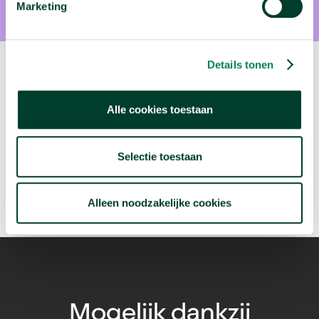
Marketing
Details tonen
Volgende video:
Wie migreren naar Nederland?
Alle cookies toestaan
arrow_forward
Bekijk deze video
Selectie toestaan
Alleen noodzakelijke cookies
Mogelijk dankzij