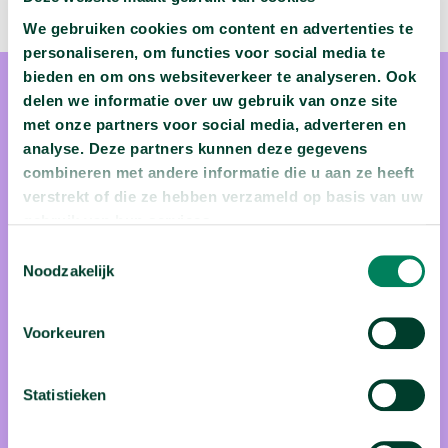
We gebruiken cookies om content en advertenties te
personaliseren, om functies voor social media te
bieden en om ons websiteverkeer te analyseren. Ook
delen we informatie over uw gebruik van onze site
met onze partners voor social media, adverteren en
analyse. Deze partners kunnen deze gegevens
combineren met andere informatie die u aan ze heeft
prof. dr. Annelien Bredenoord
verstrekt of die ze hebben verzameld op basis van uw
gebruik van hun services.
De ene na de andere medische ontwikkeling zorgt ervoor dat
Toestemmingsselectie
we telkens opnieuw na moeten denken over de ethische
Noodzakelijk
voorwaarden ervan. Dat is de tak van sport van prof. dr.
Annelien Bredenoord (UMC Utrecht). Ze houdt zich als
Voorkeuren
ethica vooral bezig met nieuwe, vaak controversiële
technologie, zoals bijvoorbeeld stamcelonderzoek en
Statistieken
voortplantingstechnieken. Mag je drie genetische ouders
hebben bijvoorbeeld?