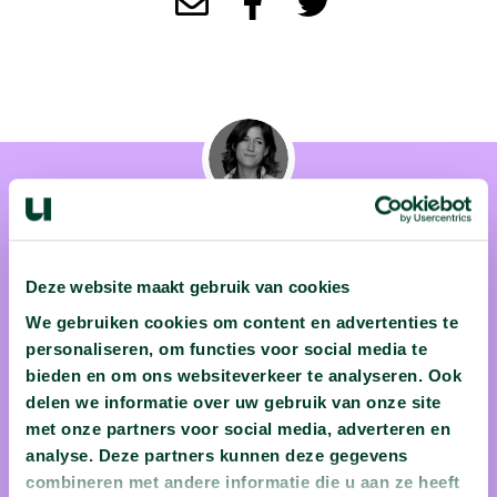
Deze website maakt gebruik van cookies
prof. dr. Annelien Bredenoord
We gebruiken cookies om content en advertenties te
De ene na de andere medische ontwikkeling zorgt ervoor dat
personaliseren, om functies voor social media te
bieden en om ons websiteverkeer te analyseren. Ook
we telkens opnieuw na moeten denken over de ethische
delen we informatie over uw gebruik van onze site
voorwaarden ervan. Dat is de tak van sport van prof. dr.
met onze partners voor social media, adverteren en
Annelien Bredenoord (UMC Utrecht). Ze houdt zich als
analyse. Deze partners kunnen deze gegevens
ethica vooral bezig met nieuwe, vaak controversiële
combineren met andere informatie die u aan ze heeft