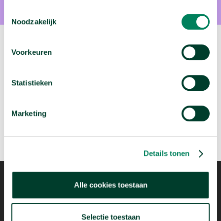
Toestemmingsselectie
Noodzakelijk
Volgende video:
Voorkeuren
Wie migreren naar Nederland?
Statistieken
arrow_forward
Bekijk deze video
Marketing
Details tonen
Alle cookies toestaan
Mogelijk dankzij
Selectie toestaan