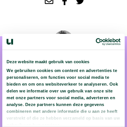
Deze website maakt gebruik van cookies
We gebruiken cookies om content en advertenties te
dr. Joep Storms
personaliseren, om functies voor social media te
bieden en om ons websiteverkeer te analyseren. Ook
Joep Storms (TU Delft) staat het liefst met zijn poten in de
delen we informatie over uw gebruik van onze site
modder. Van de fjorden in Groenland en de deltawerken van
met onze partners voor social media, adverteren en
de Mississippi en tot aan club AIR in Amsterdam: zonder
analyse. Deze partners kunnen deze gegevens
combineren met andere informatie die u aan ze heeft
data geen onderzoek en zonder onderzoek geen college bij de
verstrekt of die ze hebben verzameld op basis van uw
Universiteit van Nederland. Zo simpel kan 't zijn!
gebruik van hun services.