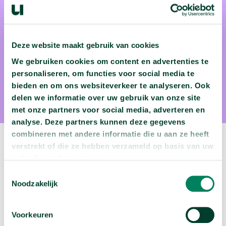
Deze website maakt gebruik van cookies
Dr. Gjalt-Jorn Peters
We gebruiken cookies om content en advertenties te
Dr. Gjalt-Jorn Peters is gedragswetenschapper aan de Open
personaliseren, om functies voor social media te
bieden en om ons websiteverkeer te analyseren. Ook
Universiteit.
delen we informatie over uw gebruik van onze site
met onze partners voor social media, adverteren en
analyse. Deze partners kunnen deze gegevens
combineren met andere informatie die u aan ze heeft
Volgende video:
verstrekt of die ze hebben verzameld op basis van uw
gebruik van hun services.
Wie migreren naar Nederland?
Toestemmingsselectie
Noodzakelijk
arrow_forward
Bekijk deze video
Voorkeuren