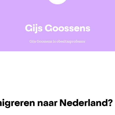
Gijs Goossens
Gijs Goossens is obesitasprofessor
igreren naar Nederland?