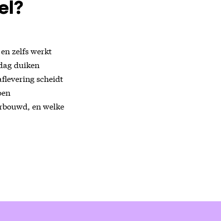
el?
 en zelfs werkt
 dag duiken
flevering scheidt
oen
erbouwd, en welke