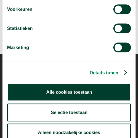
je denkt
Voorkeuren
arrow_forward
Bekijk deze video
Statistieken
Marketing
Details tonen
Mogelijk dankzij
Alle cookies toestaan
Selectie toestaan
Alleen noodzakelijke cookies