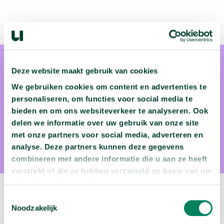
Deze website maakt gebruik van cookies
We gebruiken cookies om content en advertenties te
personaliseren, om functies voor social media te
bieden en om ons websiteverkeer te analyseren. Ook
Michiel Baatsen
delen we informatie over uw gebruik van onze site
met onze partners voor social media, adverteren en
Michiel Baatsen is meteoroloog
analyse. Deze partners kunnen deze gegevens
combineren met andere informatie die u aan ze heeft
verstrekt of die ze hebben verzameld op basis van uw
gebruik van hun services.
Volgende video:
Toestemmingsselectie
Noodzakelijk
Je brein maakt keuzes op een andere manier dan