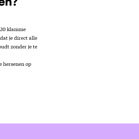
en?
a 20 klamme
at je direct alle
oudt zonder je te
je hersenen op