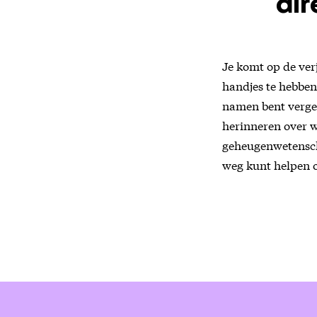
di
Je komt op de ver
handjes te hebben 
namen bent verget
herinneren over w
geheugenwetenscha
weg kunt helpen 