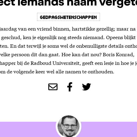
rect iemands naam verget
Gedragswetenschappen
jaardag van een vriend binnen, hartstikke gezellig; maar n
geschud, ken je eigenlijk nog steeds niemand. Opeens blijkt d
en. En dat terwijl je soms wel de onbenulligste details onth
elke persoon dit dan gaat. Hoe kan dat nou? Boris Konrad,
pper bij de Radboud Universiteit, geeft een lesje in hoe je 
om de volgende keer wel alle namen te onthouden.