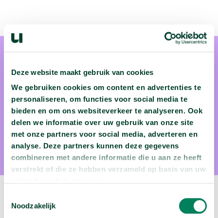
Deze website maakt gebruik van cookies
We gebruiken cookies om content en advertenties te
personaliseren, om functies voor social media te
Dr. Marlies van Eck
bieden en om ons websiteverkeer te analyseren. Ook
delen we informatie over uw gebruik van onze site
Dr. Marlies van Eck is als jurist verbonden aan de
met onze partners voor social media, adverteren en
Universiteit Leiden.
analyse. Deze partners kunnen deze gegevens
combineren met andere informatie die u aan ze heeft
verstrekt of die ze hebben verzameld op basis van uw
gebruik van hun services.
Toestemmingsselectie
Volgende video:
Noodzakelijk