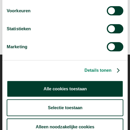
Je brein maakt keuzes op een andere manier dan
je denkt
Voorkeuren
arrow_forward
Bekijk deze video
Statistieken
Marketing
Details tonen
Mogelijk dankzij
Alle cookies toestaan
Selectie toestaan
Alleen noodzakelijke cookies