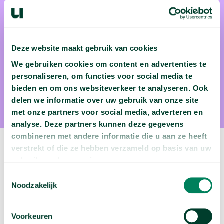
Deze website maakt gebruik van cookies
We gebruiken cookies om content en advertenties te
Leentje Volker
personaliseren, om functies voor social media te
bieden en om ons websiteverkeer te analyseren. Ook
Leentje Volker is bouwexpert
delen we informatie over uw gebruik van onze site
met onze partners voor social media, adverteren en
analyse. Deze partners kunnen deze gegevens
combineren met andere informatie die u aan ze heeft
verstrekt of die ze hebben verzameld op basis van uw
Volgende video:
gebruik van hun services.
Toestemmingsselectie
Wie migreren naar Nederland?
Noodzakelijk
arrow_forward
Bekijk deze video
Voorkeuren