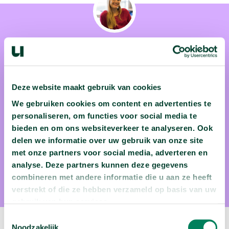
Charlotte Fraza
Deze website maakt gebruik van cookies
Charlotte Fraza is neurowetenschapper met een
We gebruiken cookies om content en advertenties te
multidisciplinaire achtergrond in theoretische
personaliseren, om functies voor social media te
natuurkunde, informatica en cognitieve
bieden en om ons websiteverkeer te analyseren. Ook
delen we informatie over uw gebruik van onze site
neurowetenschappen. Haar onderzoek richt zich momenteel
met onze partners voor social media, adverteren en
op geïndividualiseerde hersenmodellen voor psychiatrische
analyse. Deze partners kunnen deze gegevens
aandoeningen.
combineren met andere informatie die u aan ze heeft
verstrekt of die ze hebben verzameld op basis van uw
gebruik van hun services.
Toestemmingsselectie
Noodzakelijk