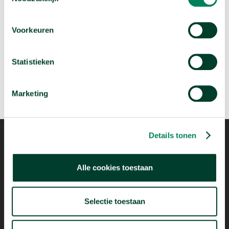
Volgende video:
Wie migreren naar Nederland?
Voorkeuren
arrow_forward
Bekijk deze video
Statistieken
Marketing
Details tonen
Alle cookies toestaan
Mogelijk dankzij
Selectie toestaan