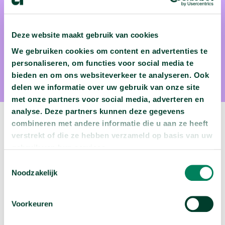
Dr. Wouter Halfwerk
Deze website maakt gebruik van cookies
We gebruiken cookies om content en advertenties te
Dr. Wouter Halfwerk is ecoloog aan de Vrije Universiteit
personaliseren, om functies voor social media te
Amsterdam
bieden en om ons websiteverkeer te analyseren. Ook
delen we informatie over uw gebruik van onze site
met onze partners voor social media, adverteren en
analyse. Deze partners kunnen deze gegevens
combineren met andere informatie die u aan ze heeft
Volgende video:
verstrekt of die ze hebben verzameld op basis van uw
gebruik van hun services.
Wie migreren naar Nederland?
Toestemmingsselectie
arrow_forward
Bekijk deze video
Noodzakelijk
Voorkeuren