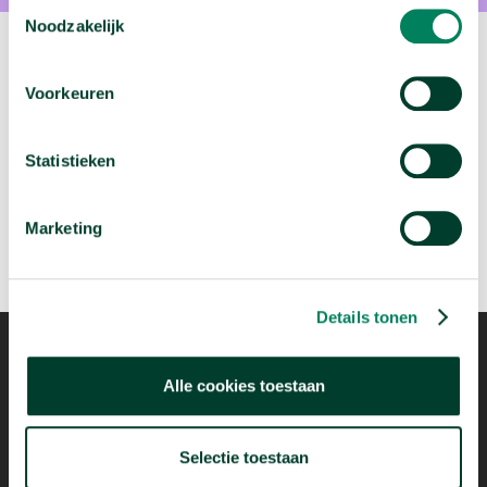
Toestemmingsselectie
Noodzakelijk
Volgende video:
Voorkeuren
Wie migreren naar Nederland?
arrow_forward
Bekijk deze video
Statistieken
Marketing
Details tonen
Alle cookies toestaan
Mogelijk dankzij
Selectie toestaan