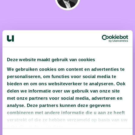
dr. Kilian Wawoe
Dr. Kilian Wawoe is als universitair docent Human Resources
Management verbonden aan de Vrije Universiteit van
Deze website maakt gebruik van cookies
Amsterdam. Door studenten wordt hij geroemd voor de
We gebruiken cookies om content en advertenties te
manier waarop hij zijn colleges verlevendigt met verhalen
personaliseren, om functies voor social media te
uit de praktijk, onder andere uit zijn tijd als senior
bieden en om ons websiteverkeer te analyseren. Ook
delen we informatie over uw gebruik van onze site
personeelsmanager voor ABN-Amro. In 2010 vertrok hij daar
met onze partners voor social media, adverteren en
uit onvrede over het gebrek aan verandering en de
analyse. Deze partners kunnen deze gegevens
bonuscultuur binnen het bankwezen. Zijn ervaringen
combineren met andere informatie die u aan ze heeft
beschreef hij in zijn boek 'BONUS’.
verstrekt of die ze hebben verzameld op basis van uw
gebruik van hun services.